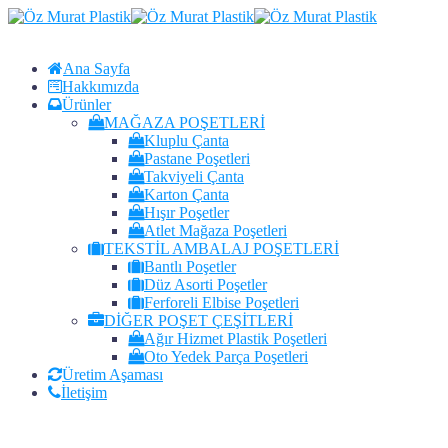
Ana Sayfa
Hakkımızda
Ürünler
MAĞAZA POŞETLERİ
Kluplu Çanta
Pastane Poşetleri
Takviyeli Çanta
Karton Çanta
Hışır Poşetler
Atlet Mağaza Poşetleri
TEKSTİL AMBALAJ POŞETLERİ
Bantlı Poşetler
Düz Asorti Poşetler
Ferforeli Elbise Poşetleri
DİĞER POŞET ÇEŞİTLERİ
Ağır Hizmet Plastik Poşetleri
Oto Yedek Parça Poşetleri
Üretim Aşaması
İletişim